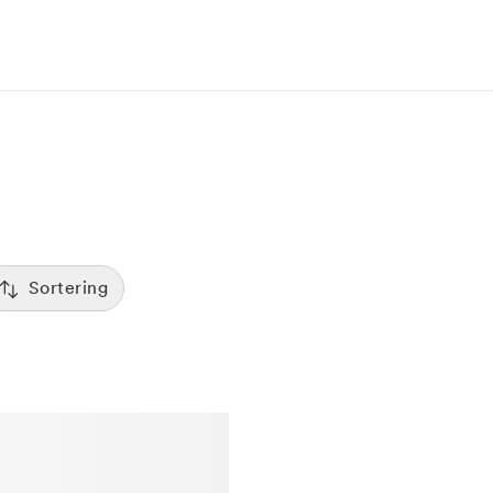
Sortering
Tid
:00
Sorterar efter första lediga tid
Spara
Pris
12:00
Kliniker med lägsta pris visas först
Betyg
7:00
Sorterar efter högst betyg