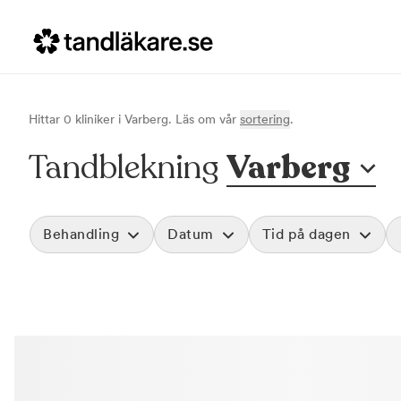
Hittar
0
klinik
er
i
Varberg
. Läs om vår
sortering
.
Tandblekning
Varberg
Behandling
Datum
Tid på dagen
Akut tandvård
Morgon
Vid värk, olyckor och akuta besvär
Före klockan 09
Rensa
Basundersökning
Förmiddag
Grundlig kontroll av tänder och tandkött
Klockan 09:00 - 
Hygienistbehandling
Eftermiddag
Professionell rengöring och puts
Klockan 12:00 - 1