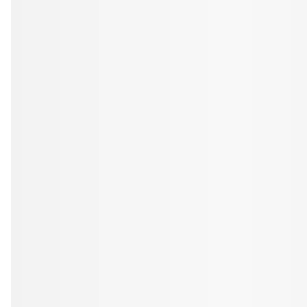
Tandblekning
Kväll
Skonsam blekning för vitare tänder
Efter klockan 17:
Rensa
Rensa
Sp