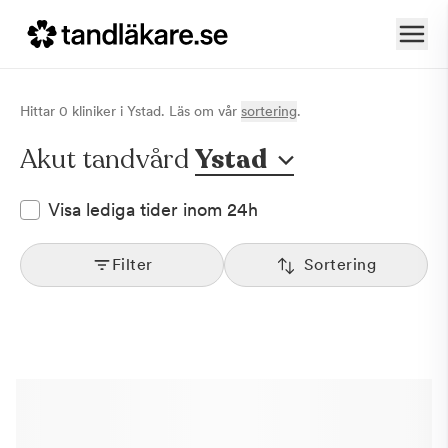
Hittar
0
klinik
er
i
Ystad
. Läs om vår
sortering
.
Akut tandvård
Ystad
Visa lediga tider inom 24h
Filter
Sortering