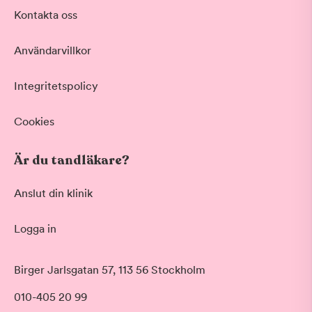
Akut tandvård
Kontakta oss
Vid värk, olyckor och akuta besvär
Basundersökning
Användarvillkor
Grundlig kontroll av tänder och tandkött
Hygienistbehandling
Professionell rengöring och puts
Integritetspolicy
Tandblekning
Skonsam blekning för vitare tänder
Cookies
Visa fler
Är du tandläkare?
Datum
Anslut din klinik
Logga in
Tid på dagen
Morgon
Birger Jarlsgatan 57, 113 56 Stockholm
Före klockan 09:00
010-405 20 99
Förmiddag