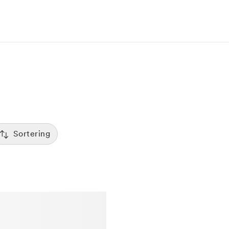
Sortering
Tid
:00
Sorterar efter första lediga tid
Spara
Pris
12:00
Kliniker med lägsta pris visas först
Betyg
7:00
Sorterar efter högst betyg