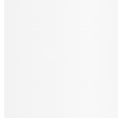
Tandblekning
Kväll
Skonsam blekning för vitare tänder
Efter klockan 17:
Rensa
Rensa
Sp