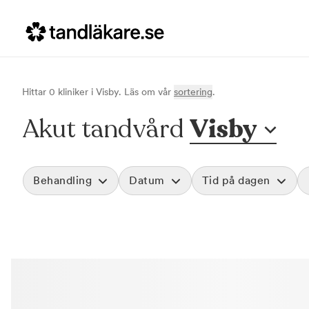
Hittar
0
klinik
er
i
Visby
. Läs om vår
sortering
.
Akut tandvård
Visby
Behandling
Datum
Tid på dagen
Akut tandvård
Morgon
Vid värk, olyckor och akuta besvär
Före klockan 09
Rensa
Basundersökning
Förmiddag
Grundlig kontroll av tänder och tandkött
Klockan 09:00 - 
Hygienistbehandling
Eftermiddag
Professionell rengöring och puts
Klockan 12:00 - 1