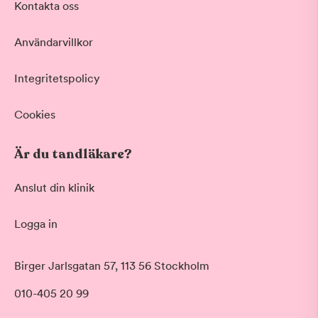
Kontakta oss
Användarvillkor
Integritetspolicy
Cookies
Är du tandläkare?
Anslut din klinik
Logga in
Akut tandvård
Birger Jarlsgatan 57, 113 56 Stockholm
Vid värk, olyckor och akuta besvär
Morgon
010-405 20 99
Basundersökning
Före klockan 09:00
Grundlig kontroll av tänder och tandkött