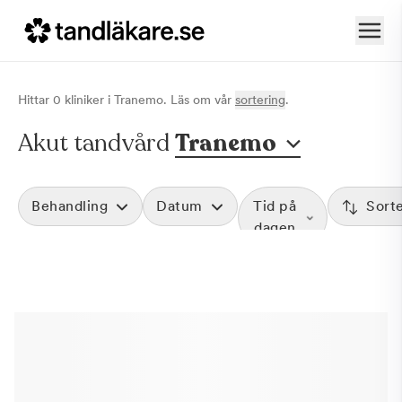
Hittar
0
klinik
er
i
Tranemo
. Läs om vår
sortering
.
Akut tandvård
Tranemo
Behandling
Datum
Tid på
Sort
dagen