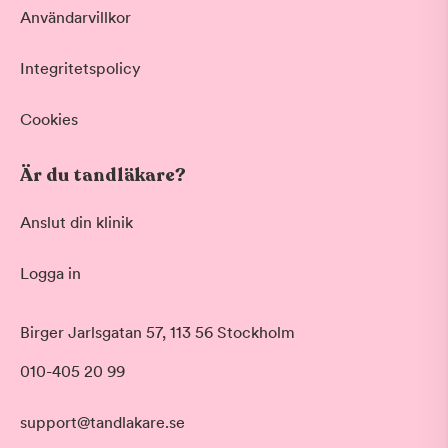
Användarvillkor
Integritetspolicy
Cookies
Är du tandläkare?
Anslut din klinik
Logga in
Akut tandvård
Birger Jarlsgatan 57, 113 56 Stockholm
Vid värk, olyckor och akuta besvär
Morgon
010-405 20 99
Basundersökning
Före klockan 09:00
Grundlig kontroll av tänder och tandkött
Förmiddag
Hygienistbehandling
support@tandlakare.se
Klockan 09:00 - 12:00
Professionell rengöring och puts
Tid