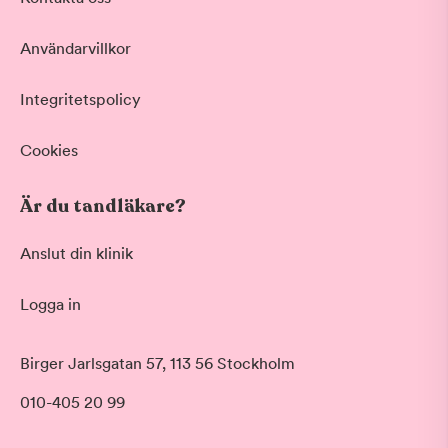
Vid värk, olyckor och akuta besvär
Basundersökning
Användarvillkor
Grundlig kontroll av tänder och tandkött
Hygienistbehandling
Professionell rengöring och puts
Integritetspolicy
Tandblekning
Skonsam blekning för vitare tänder
Cookies
Visa fler
Är du tandläkare?
Datum
Anslut din klinik
Logga in
Tid på dagen
Morgon
Birger Jarlsgatan 57, 113 56 Stockholm
Före klockan 09:00
010-405 20 99
Förmiddag
Klockan 09:00 - 12:00