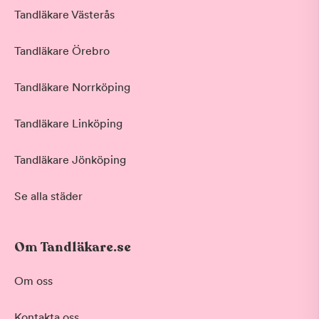
Tandläkare Västerås
Tandläkare Örebro
Tandläkare Norrköping
Tandläkare Linköping
Tandläkare Jönköping
Se alla städer
Om Tandläkare.se
Behandling
Om oss
Akut tandvård
Kontakta oss