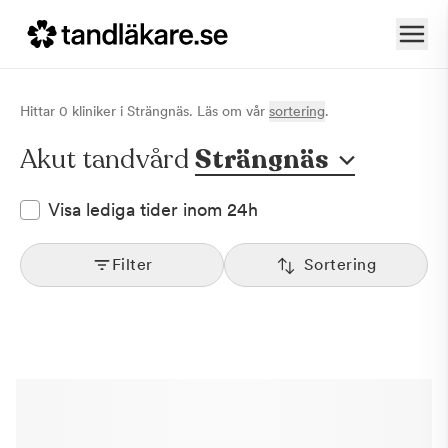
Hittar
0
klinik
er
i
Strängnäs
. Läs om vår
sortering
.
Akut tandvård
Strängnäs
Visa lediga tider inom 24h
Filter
Sortering