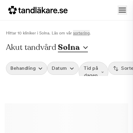
Hittar
10
klinik
er
i
Solna
. Läs om vår
sortering
.
Akut tandvård
Solna
Behandling
Datum
Tid på
Sort
dagen