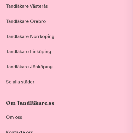
Tandläkare Västerås
Tandläkare Örebro
Tandläkare Norrköping
Tandläkare Linköping
Tandläkare Jönköping
Se alla städer
Om Tandläkare.se
Behandling
Om oss
Akut tandvård
Kontakta oss