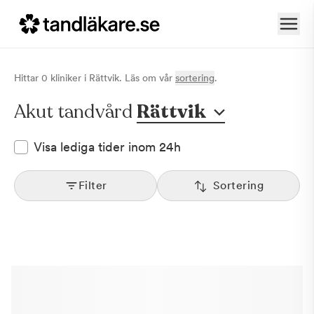
Hittar
0
klinik
er
i
Rättvik
. Läs om vår
sortering
.
Akut tandvård
Rättvik
Visa lediga tider inom 24h
Filter
Sortering