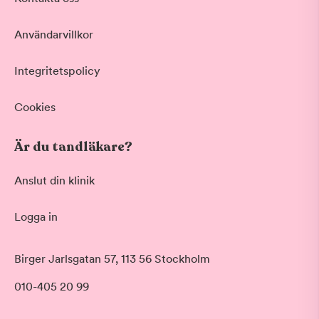
Vid värk, olyckor och akuta besvär
Basundersökning
Användarvillkor
Grundlig kontroll av tänder och tandkött
Hygienistbehandling
Professionell rengöring och puts
Integritetspolicy
Tandblekning
Skonsam blekning för vitare tänder
Cookies
Visa fler
Är du tandläkare?
Datum
Anslut din klinik
Logga in
Tid på dagen
Morgon
Birger Jarlsgatan 57, 113 56 Stockholm
Före klockan 09:00
010-405 20 99
Förmiddag
Klockan 09:00 - 12:00