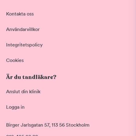
Akut tandvård
Kontakta oss
Vid värk, olyckor och akuta besvär
Basundersökning
Användarvillkor
Grundlig kontroll av tänder och tandkött
Hygienistbehandling
Professionell rengöring och puts
Integritetspolicy
Tandblekning
Skonsam blekning för vitare tänder
Cookies
Visa fler
Är du tandläkare?
Datum
Anslut din klinik
Logga in
Tid på dagen
Morgon
Birger Jarlsgatan 57, 113 56 Stockholm
Före klockan 09:00