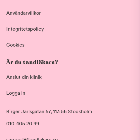
Användarvillkor
Integritetspolicy
Cookies
Är du tandläkare?
Anslut din klinik
Logga in
Akut tandvård
Birger Jarlsgatan 57, 113 56 Stockholm
Vid värk, olyckor och akuta besvär
Morgon
010-405 20 99
Basundersökning
Före klockan 09:00
Grundlig kontroll av tänder och tandkött
Förmiddag
Hygienistbehandling
support@tandlakare.se