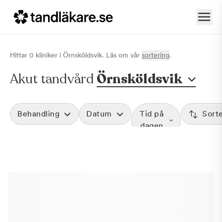
Hittar
0
klinik
er
i
Örnsköldsvik
. Läs om vår
sortering
.
Akut tandvård
Örnsköldsvik
Behandling
Datum
Tid på
Sort
dagen