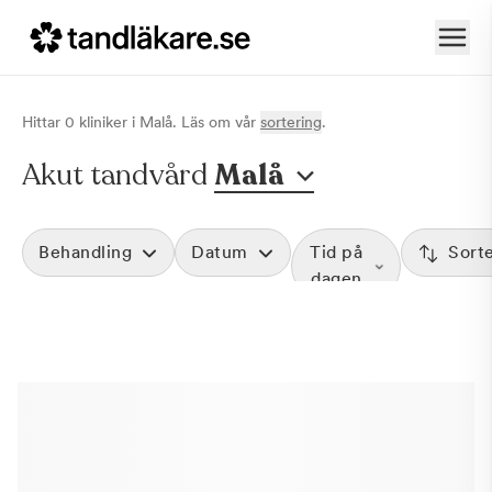
Hittar
0
klinik
er
i
Malå
. Läs om vår
sortering
.
Akut tandvård
Malå
Behandling
Datum
Tid på
Sort
dagen