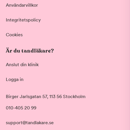
Användarvillkor
Integritetspolicy
Cookies
Är du tandläkare?
Anslut din klinik
Logga in
Akut tandvård
Birger Jarlsgatan 57, 113 56 Stockholm
Vid värk, olyckor och akuta besvär
Morgon
010-405 20 99
Basundersökning
Före klockan 09:00
Grundlig kontroll av tänder och tandkött
Förmiddag
Hygienistbehandling
support@tandlakare.se
Klockan 09:00 - 12:00
Professionell rengöring och puts
Tid