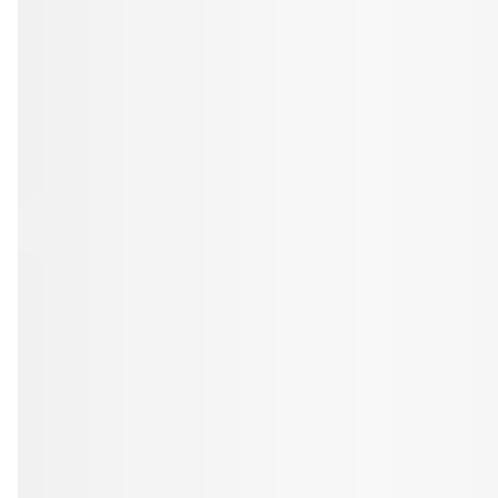
Tandblekning
Kväll
Skonsam blekning för vitare tänder
Efter klockan 17:
Rensa
Rensa
Sp