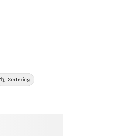
Sortering
Tid
:00
Sorterar efter första lediga tid
Spara
Pris
12:00
Kliniker med lägsta pris visas först
Betyg
7:00
Sorterar efter högst betyg