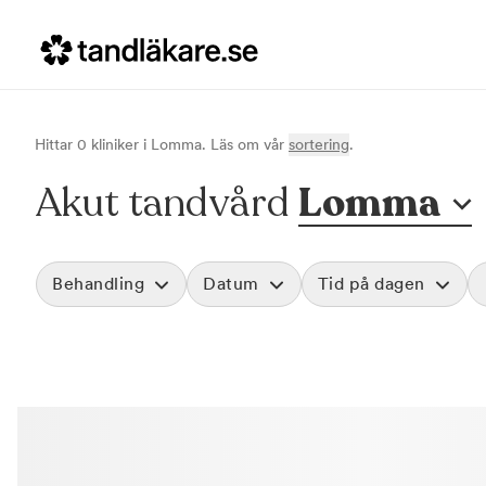
Hittar
0
klinik
er
i
Lomma
. Läs om vår
sortering
.
Akut tandvård
Lomma
Behandling
Datum
Tid på dagen
Akut tandvård
Morgon
Vid värk, olyckor och akuta besvär
Före klockan 09
Rensa
Basundersökning
Förmiddag
Grundlig kontroll av tänder och tandkött
Klockan 09:00 - 
Hygienistbehandling
Eftermiddag
Professionell rengöring och puts
Klockan 12:00 - 1