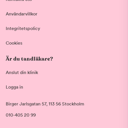
Vid värk, olyckor och akuta besvär
Basundersökning
Användarvillkor
Grundlig kontroll av tänder och tandkött
Hygienistbehandling
Professionell rengöring och puts
Integritetspolicy
Tandblekning
Skonsam blekning för vitare tänder
Cookies
Visa fler
Är du tandläkare?
Datum
Anslut din klinik
Logga in
Tid på dagen
Morgon
Birger Jarlsgatan 57, 113 56 Stockholm
Före klockan 09:00
010-405 20 99
Förmiddag
Klockan 09:00 - 12:00