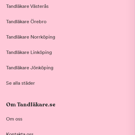
Tandläkare Västerås
Tandläkare Örebro
Tandläkare Norrköping
Tandläkare Linköping
Tandläkare Jönköping
Se alla städer
Om Tandläkare.se
Behandling
Om oss
Akut tandvård
Kontakta oss