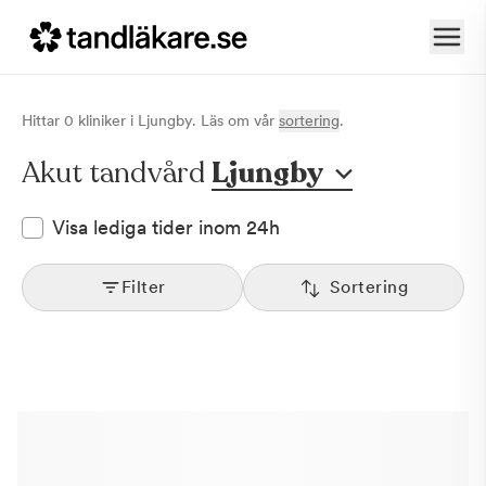
Hittar
0
klinik
er
i
Ljungby
. Läs om vår
sortering
.
Akut tandvård
Ljungby
Visa lediga tider inom 24h
Filter
Sortering