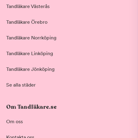
Tandläkare Västerås
Tandläkare Örebro
Tandläkare Norrköping
Tandläkare Linköping
Tandläkare Jönköping
Se alla städer
Om Tandläkare.se
Behandling
Om oss
Akut tandvård
Kontakta oss