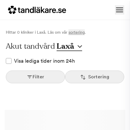
Hittar
0
klinik
er
i
Laxå
. Läs om vår
sortering
.
Akut tandvård
Laxå
Visa lediga tider inom 24h
Filter
Sortering