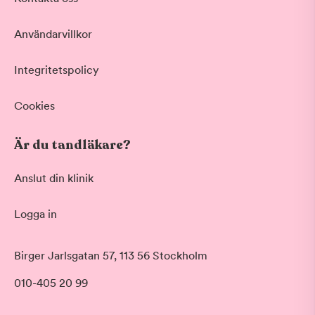
Vid värk, olyckor och akuta besvär
Basundersökning
Användarvillkor
Grundlig kontroll av tänder och tandkött
Hygienistbehandling
Professionell rengöring och puts
Integritetspolicy
Tandblekning
Skonsam blekning för vitare tänder
Cookies
Visa fler
Är du tandläkare?
Datum
Anslut din klinik
Logga in
Tid på dagen
Morgon
Birger Jarlsgatan 57, 113 56 Stockholm
Före klockan 09:00
010-405 20 99
Förmiddag
Klockan 09:00 - 12:00