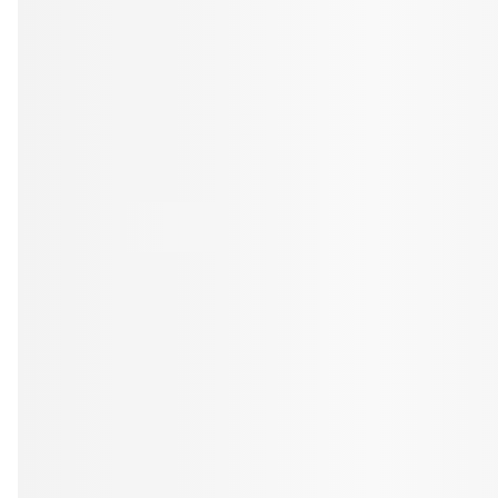
Tandblekning
Kväll
Skonsam blekning för vitare tänder
Efter klockan 17:
Rensa
Rensa
Sp