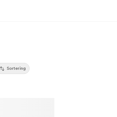
Sortering
Tid
:00
Sorterar efter första lediga tid
Spara
Pris
12:00
Kliniker med lägsta pris visas först
Betyg
7:00
Sorterar efter högst betyg