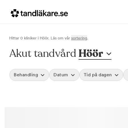
Hittar
0
klinik
er
i
Höör
. Läs om vår
sortering
.
Akut tandvård
Höör
Behandling
Datum
Tid på dagen
Akut tandvård
Morgon
Vid värk, olyckor och akuta besvär
Före klockan 09
Rensa
Basundersökning
Förmiddag
Grundlig kontroll av tänder och tandkött
Klockan 09:00 - 
Hygienistbehandling
Eftermiddag
Professionell rengöring och puts
Klockan 12:00 - 1