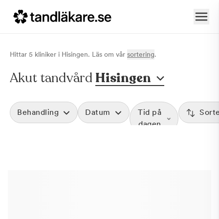
Hittar
5
klinik
er
i
Hisingen
. Läs om vår
sortering
.
Akut tandvård
Hisingen
Behandling
Datum
Tid på
Sort
dagen