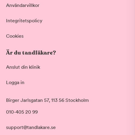
Användarvillkor
Integritetspolicy
Cookies
Är du tandläkare?
Anslut din klinik
Logga in
Akut tandvård
Birger Jarlsgatan 57, 113 56 Stockholm
Vid värk, olyckor och akuta besvär
Morgon
010-405 20 99
Basundersökning
Före klockan 09:00
Grundlig kontroll av tänder och tandkött
Förmiddag
Hygienistbehandling
support@tandlakare.se
Klockan 09:00 - 12:00
Professionell rengöring och puts
Tid