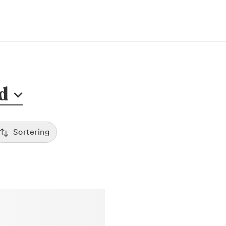
d
Sortering
Tid
:00
Sorterar efter första lediga tid
Spara
Pris
12:00
Kliniker med lägsta pris visas först
Betyg
7:00
Sorterar efter högst betyg