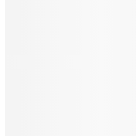
Tandblekning
Kväll
Skonsam blekning för vitare tänder
Efter klockan 17:
Rensa
Rensa
Sp