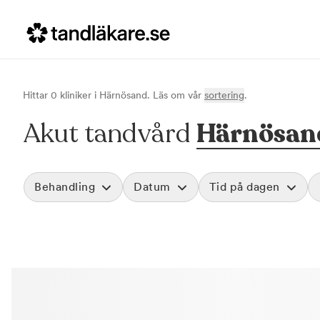
Hittar
0
klinik
er
i
Härnösand
. Läs om vår
sortering
.
Akut tandvård
Härnösan
Behandling
Datum
Tid på dagen
Akut tandvård
Morgon
Vid värk, olyckor och akuta besvär
Före klockan 09
Rensa
Basundersökning
Förmiddag
Grundlig kontroll av tänder och tandkött
Klockan 09:00 - 
Hygienistbehandling
Eftermiddag
Professionell rengöring och puts
Klockan 12:00 - 1