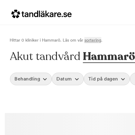
Hittar
0
klinik
er
i
Hammarö
. Läs om vår
sortering
.
Akut tandvård
Hammarö
Behandling
Datum
Tid på dagen
Akut tandvård
Morgon
Vid värk, olyckor och akuta besvär
Före klockan 09
Rensa
Basundersökning
Förmiddag
Grundlig kontroll av tänder och tandkött
Klockan 09:00 - 
Hygienistbehandling
Eftermiddag
Professionell rengöring och puts
Klockan 12:00 - 1