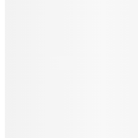
Tandblekning
Kväll
Skonsam blekning för vitare tänder
Efter klockan 17:
Rensa
Rensa
Sp