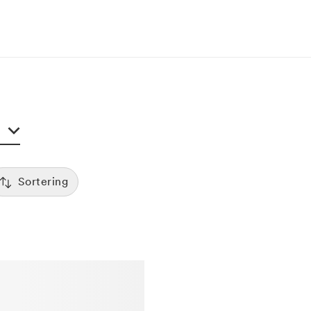
Sortering
Tid
:00
Sorterar efter första lediga tid
Spara
Pris
12:00
Kliniker med lägsta pris visas först
Betyg
7:00
Sorterar efter högst betyg