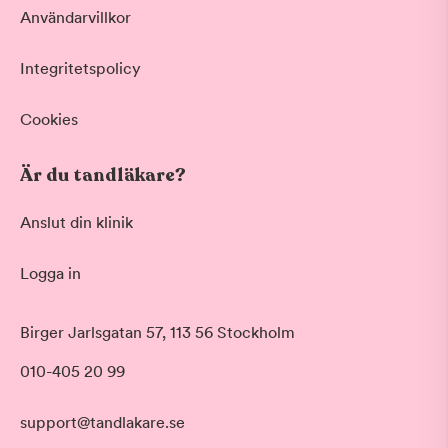
Användarvillkor
Integritetspolicy
Cookies
Är du tandläkare?
Anslut din klinik
Logga in
Akut tandvård
Birger Jarlsgatan 57, 113 56 Stockholm
Vid värk, olyckor och akuta besvär
Morgon
010-405 20 99
Basundersökning
Före klockan 09:00
Grundlig kontroll av tänder och tandkött
Förmiddag
Hygienistbehandling
support@tandlakare.se
Klockan 09:00 - 12:00
Professionell rengöring och puts
Tid