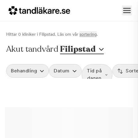
Hittar
0
klinik
er
i
Filipstad
. Läs om vår
sortering
.
Akut tandvård
Filipstad
Behandling
Datum
Tid på
Sort
dagen