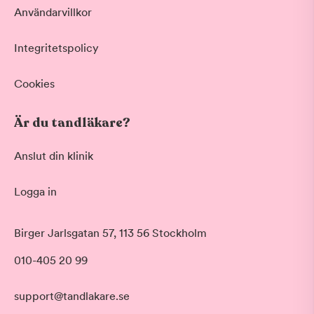
Användarvillkor
Integritetspolicy
Cookies
Är du tandläkare?
Anslut din klinik
Logga in
Akut tandvård
Birger Jarlsgatan 57, 113 56 Stockholm
Vid värk, olyckor och akuta besvär
Morgon
010-405 20 99
Basundersökning
Före klockan 09:00
Grundlig kontroll av tänder och tandkött
Förmiddag
Hygienistbehandling
support@tandlakare.se
Klockan 09:00 - 12:00
Professionell rengöring och puts
Tid