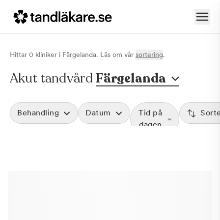
Hittar
0
klinik
er
i
Färgelanda
. Läs om vår
sortering
.
Akut tandvård
Färgelanda
Behandling
Datum
Tid på
Sort
dagen