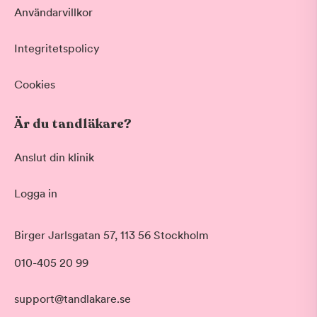
Användarvillkor
Integritetspolicy
Cookies
Är du tandläkare?
Anslut din klinik
Logga in
Akut tandvård
Birger Jarlsgatan 57, 113 56 Stockholm
Vid värk, olyckor och akuta besvär
Morgon
010-405 20 99
Basundersökning
Före klockan 09:00
Grundlig kontroll av tänder och tandkött
Förmiddag
Hygienistbehandling
support@tandlakare.se
Klockan 09:00 - 12:00
Professionell rengöring och puts
Tid