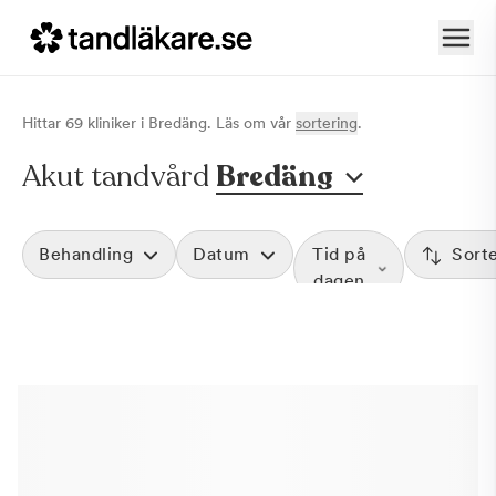
Hittar
69
klinik
er
i
Bredäng
. Läs om vår
sortering
.
Akut tandvård
Bredäng
Behandling
Datum
Tid på
Sort
dagen