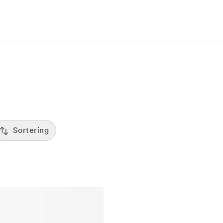
Sortering
Tid
:00
Sorterar efter första lediga tid
Spara
Pris
12:00
Kliniker med lägsta pris visas först
Betyg
7:00
Sorterar efter högst betyg