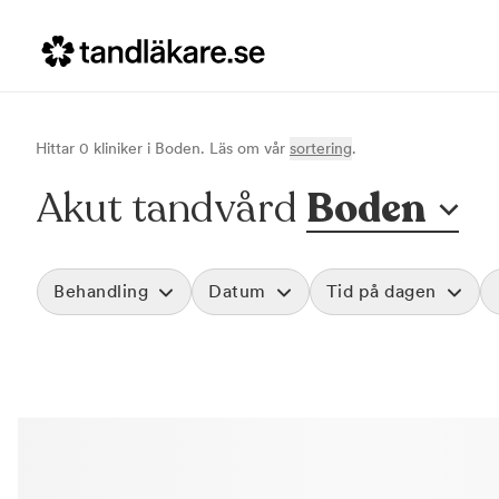
Hittar
0
klinik
er
i
Boden
. Läs om vår
sortering
.
Akut tandvård
Boden
Behandling
Datum
Tid på dagen
Akut tandvård
Morgon
Vid värk, olyckor och akuta besvär
Före klockan 09
Rensa
Basundersökning
Förmiddag
Grundlig kontroll av tänder och tandkött
Klockan 09:00 - 
Hygienistbehandling
Eftermiddag
Professionell rengöring och puts
Klockan 12:00 - 1