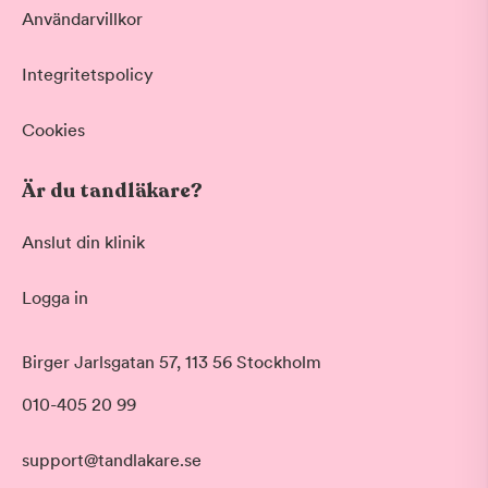
Användarvillkor
Integritetspolicy
Cookies
Är du tandläkare?
Anslut din klinik
Logga in
Akut tandvård
Birger Jarlsgatan 57, 113 56 Stockholm
Vid värk, olyckor och akuta besvär
Morgon
010-405 20 99
Basundersökning
Före klockan 09:00
Grundlig kontroll av tänder och tandkött
Förmiddag
Hygienistbehandling
support@tandlakare.se
Klockan 09:00 - 12:00
Professionell rengöring och puts
Tid