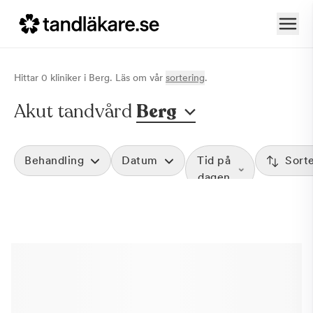
Hittar
0
klinik
er
i
Berg
. Läs om vår
sortering
.
Akut tandvård
Berg
Behandling
Datum
Tid på
Sort
dagen