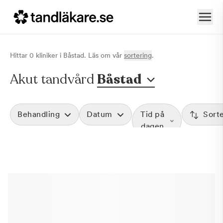
Hittar
0
klinik
er
i
Båstad
. Läs om vår
sortering
.
Akut tandvård
Båstad
Behandling
Datum
Tid på
Sort
dagen