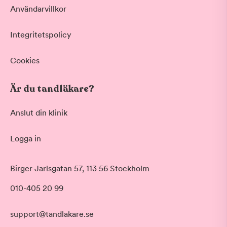
Användarvillkor
Integritetspolicy
Cookies
Är du tandläkare?
Anslut din klinik
Logga in
Akut tandvård
Birger Jarlsgatan 57, 113 56 Stockholm
Vid värk, olyckor och akuta besvär
Morgon
010-405 20 99
Basundersökning
Före klockan 09:00
Grundlig kontroll av tänder och tandkött
Förmiddag
Hygienistbehandling
support@tandlakare.se
Klockan 09:00 - 12:00
Professionell rengöring och puts
Tid