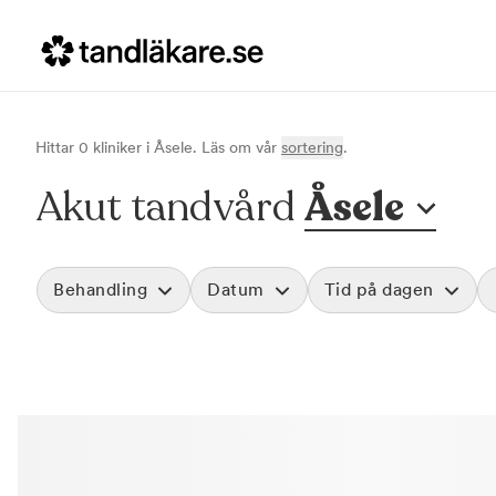
Hittar
0
klinik
er
i
Åsele
. Läs om vår
sortering
.
Akut tandvård
Åsele
Behandling
Datum
Tid på dagen
Akut tandvård
Morgon
Vid värk, olyckor och akuta besvär
Före klockan 09
Rensa
Basundersökning
Förmiddag
Grundlig kontroll av tänder och tandkött
Klockan 09:00 - 
Hygienistbehandling
Eftermiddag
Professionell rengöring och puts
Klockan 12:00 - 1