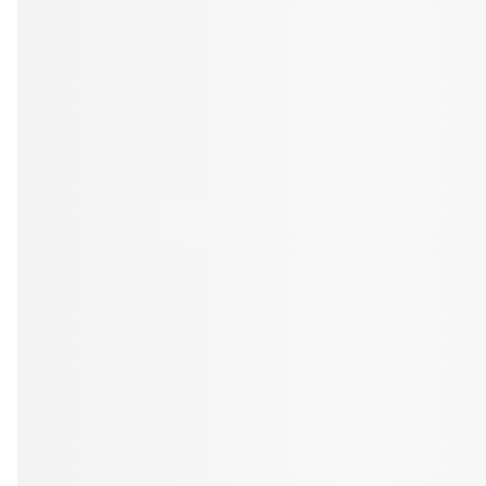
Tandblekning
Kväll
Skonsam blekning för vitare tänder
Efter klockan 17:
Rensa
Rensa
Sp