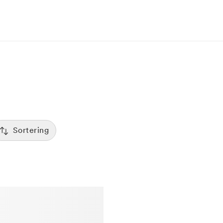
Sortering
Tid
:00
Sorterar efter första lediga tid
Spara
Pris
12:00
Kliniker med lägsta pris visas först
Betyg
7:00
Sorterar efter högst betyg