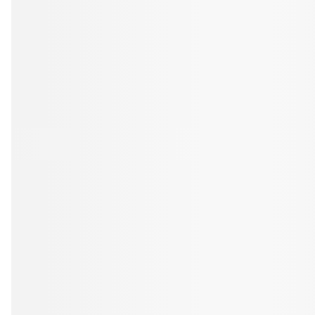
Tandblekning
Kväll
Skonsam blekning för vitare tänder
Efter klockan 17:
Rensa
Rensa
Sp