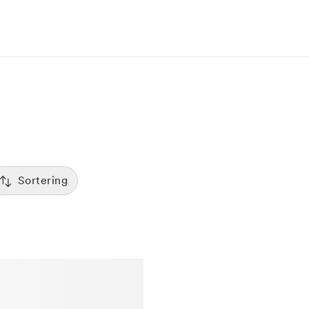
Sortering
Tid
:00
Sorterar efter första lediga tid
Spara
Pris
12:00
Kliniker med lägsta pris visas först
Betyg
7:00
Sorterar efter högst betyg