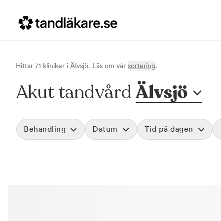
Hittar
71
klinik
er
i
Älvsjö
. Läs om vår
sortering
.
Akut tandvård
Älvsjö
Behandling
Datum
Tid på dagen
Akut tandvård
Morgon
Vid värk, olyckor och akuta besvär
Före klockan 09
Rensa
Basundersökning
Förmiddag
Grundlig kontroll av tänder och tandkött
Klockan 09:00 - 
Hygienistbehandling
Eftermiddag
Professionell rengöring och puts
Klockan 12:00 - 1