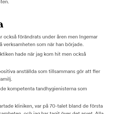
nten.
a
r också förändrats under åren men Ingemar
å verksamheten som när han började.
aktiken hade när jag kom hit men också
positiva anställda som tillsammans gör att fler
amilj.
är de kompetenta tandhygienisterna som
rtade kliniken, var på 70-talet bland de första
ksamheten, och jag har tagit över det arvet. Alla