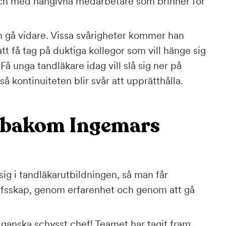
och med hängivna medarbetare som brinner för
ch gå vidare. Vissa svårigheter kommer han
tt få tag på duktiga kollegor som vill hänge sig
Få unga tandläkare idag vill slå sig ner på
, så kontinuiteten blir svår att upprätthålla.
n bakom Ingemars
sig i tandläkarutbildningen, så man får
hefsskap, genom erfarenhet och genom att gå
en ganska schysst chef! Teamet har tagit fram