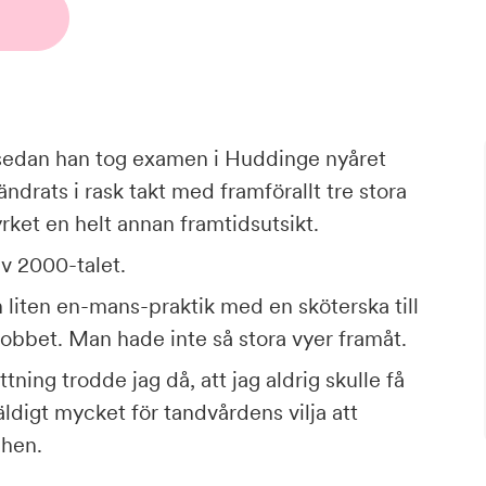
 sedan han tog examen i Huddinge nyåret
drats i rask takt med framförallt tre stora
ket en helt annan framtidsutsikt.
av 2000-talet.
n liten en-mans-praktik med en sköterska till
jobbet. Man hade inte så stora vyer framåt.
ttning trodde jag då, att jag aldrig skulle få
digt mycket för tandvårdens vilja att
chen.