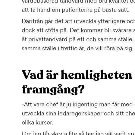
värdebaserad tandvård med bra kvalitet 
att ta hand om patienterna på bästa sätt.
Därifrån går det att utveckla ytterligare o
dock att stöta på. Det kommer bli svårare a
åt privattandvård på ett och samma ställe. 
samma ställe i trettio år, de vill röra på sig
Vad är hemlighete
framgång?
-Att vara chef är ju ingenting man får med 
utveckla sina ledaregenskaper och sitt c
olika kurser.
Om jag får skryta lite så har jag väl varit 