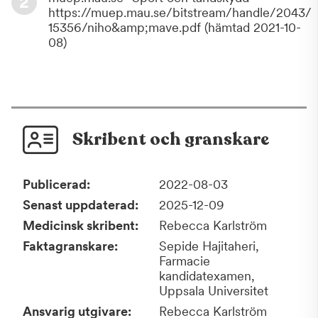
2
växer och tänderna utvecklar sig tills de
https://muep.mau.se/bitstream/handle/2043/
blir vuxna och du kan behöva ny storlek
15356/niho&amp;mave.pdf (hämtad 2021-10-
för att skydda alla tänder.
08)
Skribent och granskare
Publicerad:
2022-08-03
Senast uppdaterad:
2025-12-09
Medicinsk skribent:
Rebecca Karlström
Faktagranskare:
Sepide Hajitaheri,
Farmacie
kandidatexamen,
Uppsala Universitet
Ansvarig utgivare:
Rebecca Karlström