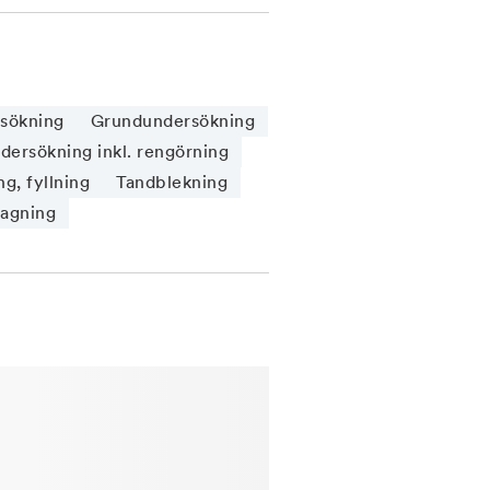
sökning
Grundundersökning
ersökning inkl. rengörning
g, fyllning
Tandblekning
tagning