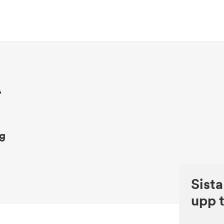
n
ng
Sista
upp t