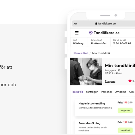
ör att
 mer och