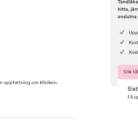
Tandläkar
hitta, j
anslutna 
Upp 
Kos
Kval
Sök til
en uppfattning om kliniken.
Sis
Få u