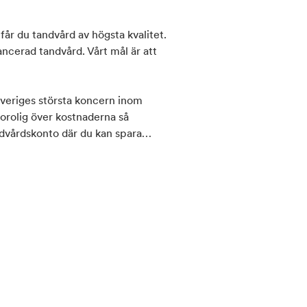
får du tandvård av högsta kvalitet.
ancerad tandvård. Vårt mål är att
 Sveriges största koncern inom
 orolig över kostnaderna så
andvårdskonto där du kan spara
esök. Detta gör det även möjligt
du vill veta mer! En verksamhet i
sta privata tandvårdsaktören i
modellen är unik med cirka 1 300
ttagningar och laboratorier runt