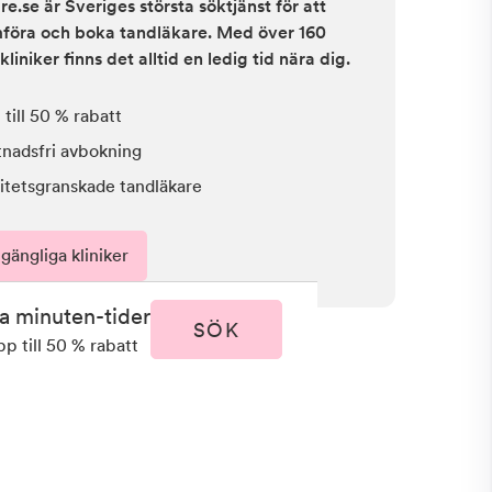
e.se är Sveriges största söktjänst för att
ämföra och boka tandläkare. Med över 160
kliniker finns det alltid en ledig tid nära dig.
till 50 % rabatt
tnadsfri avbokning
itetsgranskade tandläkare
lgängliga kliniker
ta minuten-tider
SÖK
pp till 50 % rabatt