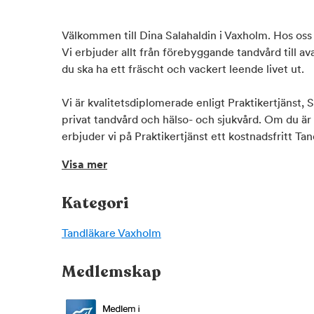
Välkommen till Dina Salahaldin i Vaxholm. Hos oss 
Vi erbjuder allt från förebyggande tandvård till av
du ska ha ett fräscht och vackert leende livet ut.
Vi är kvalitetsdiplomerade enligt Praktikertjänst,
privat tandvård och hälso- och sjukvård. Om du är
erbjuder vi på Praktikertjänst ett kostnadsfritt T
pengar med riktigt hög ränta inför ditt tandläkarb
Visa mer
för dig att delbetala dina kostnader. Fråga oss om 
Praktikertjänst
Kategori
Praktikertjänsts affärsområde Tandvård är den stör
Sverige, med landets mest nöjda patienter. Affärs
Tandläkare
Vaxholm
aktieägare som själva arbetar med tandvård på mo
om i landet. Bättre vård för bättre liv.
Medlemskap