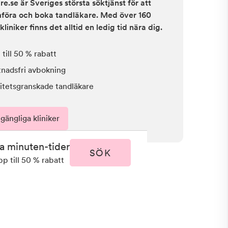
e.se är Sveriges största söktjänst för att
ämföra och boka tandläkare. Med över 160
kliniker finns det alltid en ledig tid nära dig.
till 50 % rabatt
tnadsfri avbokning
itetsgranskade tandläkare
lgängliga kliniker
ta minuten-tider
SÖK
pp till 50 % rabatt