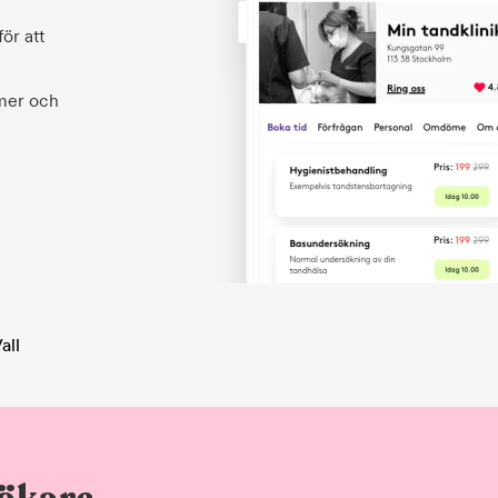
ör att
 mer och
all