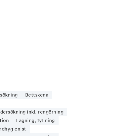
sökning
Bettskena
ersökning inkl. rengörning
tion
Lagning, fyllning
ndhygienist