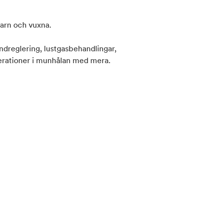
barn och vuxna.
ndreglering, lustgasbehandlingar,
perationer i munhålan med mera.