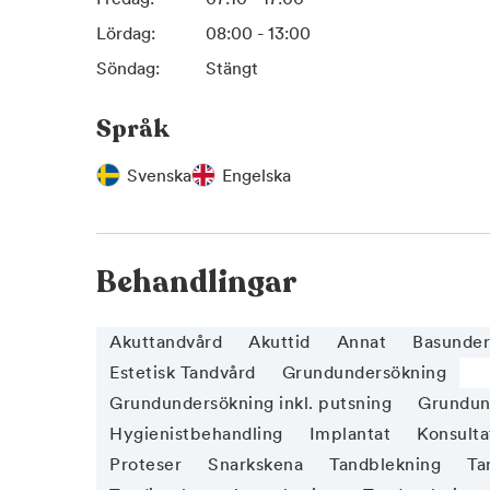
Lördag:
08:00 - 13:00
Söndag:
Stängt
Språk
Svenska
Engelska
Behandlingar
Akuttandvård
Akuttid
Annat
Basunder
Estetisk Tandvård
Grundundersökning
Grundundersökning inkl. putsning
Grundund
Hygienistbehandling
Implantat
Konsulta
Proteser
Snarkskena
Tandblekning
Ta