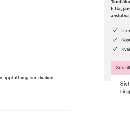
Tandläkar
hitta, j
anslutna 
Upp 
Kos
Kval
Sök til
en uppfattning om kliniken.
Sis
Få u