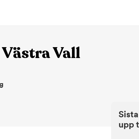
Västra Vall
ng
Sista
upp t