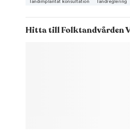
Tandimplantat konsultation
Tandreglering
Hitta till
Folktandvården V