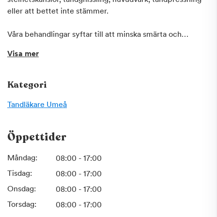
eller att bettet inte stämmer.
Våra behandlingar syftar till att minska smärta och
förbättra funktionen genom att påverka ogynnsamma
Visa mer
beteenden, minska belastningen exempelvis med hjälp av
en bettskena och ge individanpassad rörelseträning.
Kategori
Endast undantagsvis krävs mer omfattande behandling
som käkledskirurgi eller kron- och brokonstruktioner som
Tandläkare
Umeå
del i rehabiliteringen
Öppettider
Måndag:
08:00 - 17:00
Tisdag:
08:00 - 17:00
Onsdag:
08:00 - 17:00
Torsdag:
08:00 - 17:00