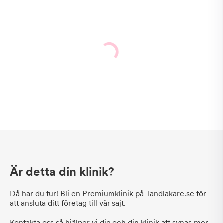
Är detta din klinik?
Då har du tur! Bli en Premiumklinik på Tandlakare.se för
att ansluta ditt företag till vår sajt.
Kontakta oss så hjälper vi dig och din klinik att synas mer