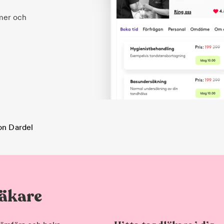
 mer och
on Dardel
läkare