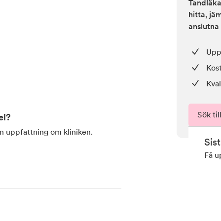
Tandläkar
hitta, j
anslutna 
Upp 
Kos
Kval
Sök til
el
?
en uppfattning om kliniken.
Sis
Få u