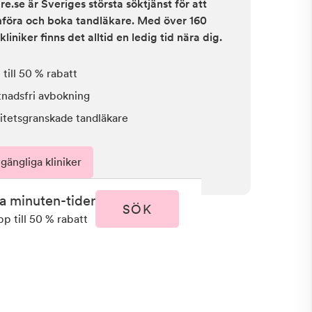
e.se är Sveriges största söktjänst för att
ämföra och boka tandläkare. Med över 160
kliniker finns det alltid en ledig tid nära dig.
till 50 % rabatt
tnadsfri avbokning
itetsgranskade tandläkare
lgängliga kliniker
ta minuten-tider
SÖK
pp till 50 % rabatt