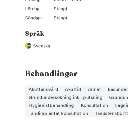
Lördag:
Stängt
Söndag:
Stängt
Språk
Svenska
Behandlingar
Akuttandvård
Akuttid
Annat
Basunder
Grundundersökning inkl. putsning
Grundund
Hygienistbehandling
Konsultation
Lagnin
Tandimplantat konsultation
Tandstensbort