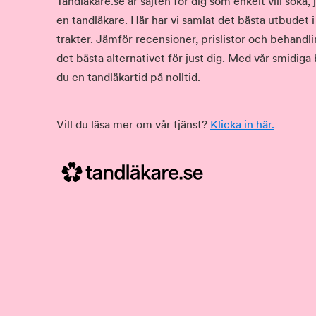
Tandläkare.se är sajten för dig som enkelt vill söka
en tandläkare. Här har vi samlat det bästa utbudet 
trakter. Jämför recensioner, prislistor och behandlin
det bästa alternativet för just dig. Med vår smidiga
du en tandläkartid på nolltid.
Vill du läsa mer om vår tjänst?
Klicka in här.