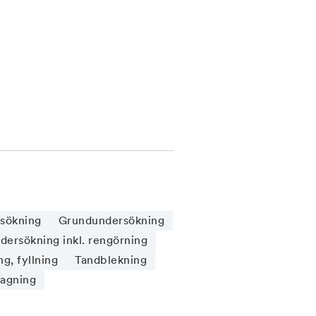
sökning
Grundundersökning
ersökning inkl. rengörning
g, fyllning
Tandblekning
tagning