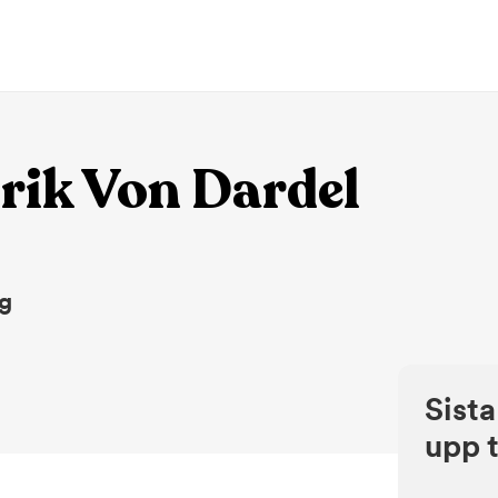
rik Von Dardel
ng
Sista
upp t