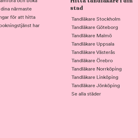
Hitta tandläkare i din
, jämföra och boka
stad
i dina närmaste
gar för att hitta
Tandläkare Stockholm
 bokningstjänst har
Tandläkare Göteborg
Tandläkare Malmö
Tandläkare Uppsala
Tandläkare Västerås
Tandläkare Örebro
Tandläkare Norrköping
Tandläkare Linköping
Tandläkare Jönköping
Se alla städer