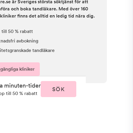
e.se är Sveriges största söktjänst för att
ämföra och boka tandläkare. Med över 160
kliniker finns det alltid en ledig tid nära dig.
till 50 % rabatt
tnadsfri avbokning
itetsgranskade tandläkare
lgängliga kliniker
ta minuten-tider
SÖK
pp till 50 % rabatt