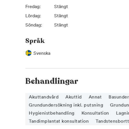
Fredag:
Stängt
Lördag:
Stängt
Söndag:
Stängt
Språk
Svenska
Behandlingar
Akuttandvård
Akuttid
Annat
Basunder
Grundundersökning inkl. putsning
Grundund
Hygienistbehandling
Konsultation
Lagnin
Tandimplantat konsultation
Tandstensbort