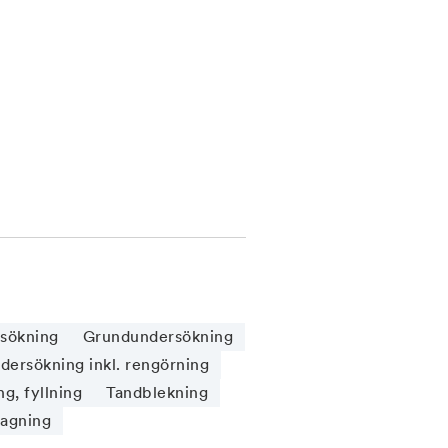
sökning
Grundundersökning
ersökning inkl. rengörning
g, fyllning
Tandblekning
tagning