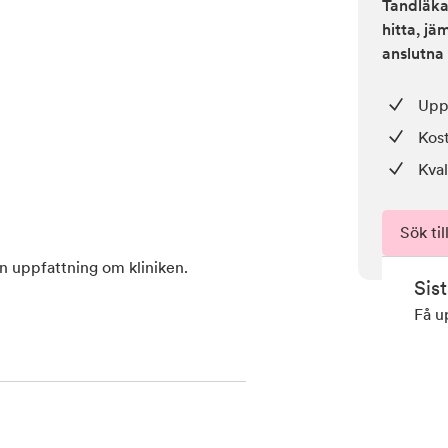
Tandläkar
hitta, j
anslutna 
Upp 
Kos
Kval
Sök til
en uppfattning om kliniken.
Sis
Få u