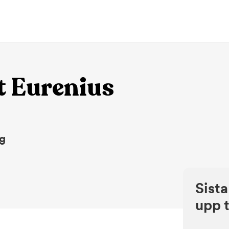
t Eurenius
ng
Sista
upp t