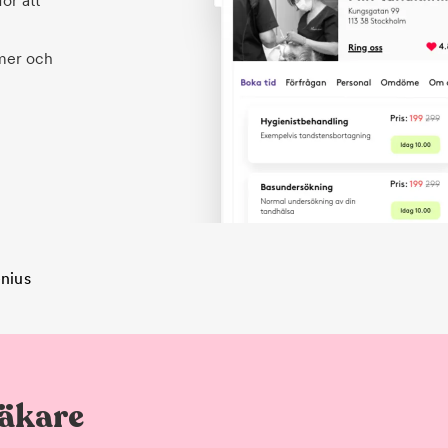
ör att
 mer och
enius
läkare