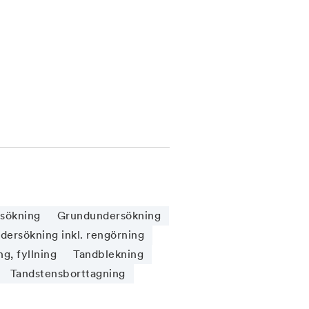
sökning
Grundundersökning
ersökning inkl. rengörning
g, fyllning
Tandblekning
Tandstensborttagning