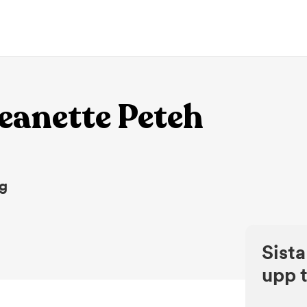
eanette Peteh
ng
Sista
upp t