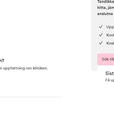
Tandläkar
hitta, j
anslutna 
Upp 
Kos
Kval
Sök til
h
?
en uppfattning om kliniken.
Sis
Få u