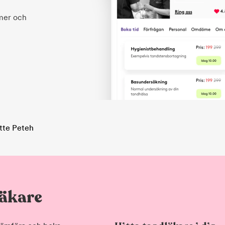
 mer och
tte Peteh
läkare