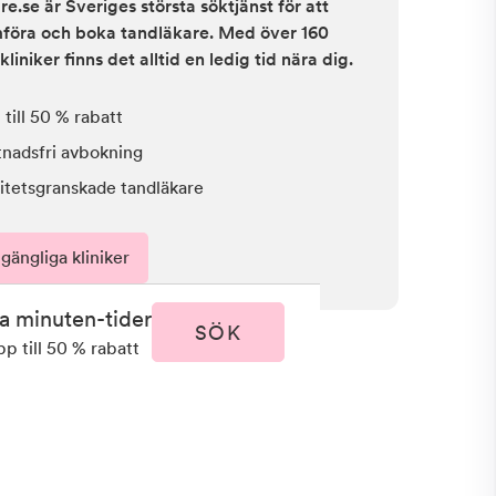
e.se är Sveriges största söktjänst för att
ämföra och boka tandläkare. Med över 160
kliniker finns det alltid en ledig tid nära dig.
till 50 % rabatt
tnadsfri avbokning
itetsgranskade tandläkare
lgängliga kliniker
ta minuten-tider
SÖK
pp till 50 % rabatt