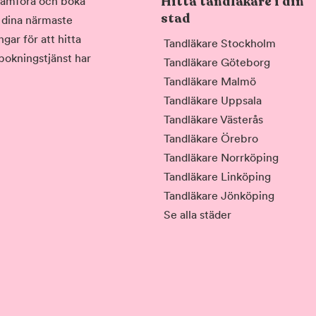
Hitta tandläkare i din
, jämföra och boka
stad
i dina närmaste
gar för att hitta
Tandläkare Stockholm
 bokningstjänst har
Tandläkare Göteborg
Tandläkare Malmö
Tandläkare Uppsala
Tandläkare Västerås
Tandläkare Örebro
Tandläkare Norrköping
Tandläkare Linköping
Tandläkare Jönköping
Se alla städer