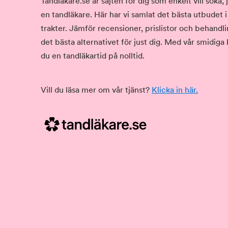
Tandläkare.se är sajten för dig som enkelt vill söka
en tandläkare. Här har vi samlat det bästa utbudet 
trakter. Jämför recensioner, prislistor och behandlin
det bästa alternativet för just dig. Med vår smidiga
du en tandläkartid på nolltid.
Vill du läsa mer om vår tjänst?
Klicka in här.