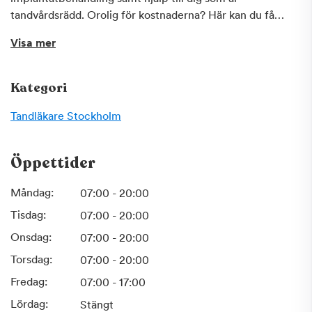
tandvårdsrädd. Orolig för kostnaderna? Här kan du få
frisktandvård och tandvård till ett fast pris. De har ett nära
Visa mer
samarbete med Folktandvårdens specialister.
Folktandvården finns inom alla specialistområden och du
får tandvård anpassad efter just dina behov. Vid akuta
Kategori
besvär när kliniken är stängd, vänd dig till Folktandvården
Akuten på Fleminggatan 48 (intill Västermalmsgallerian).
Tandläkare
Stockholm
Öppettider
Måndag:
07:00 - 20:00
Tisdag:
07:00 - 20:00
Onsdag:
07:00 - 20:00
Torsdag:
07:00 - 20:00
Fredag:
07:00 - 17:00
Lördag:
Stängt