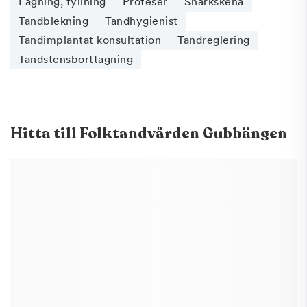
Lagning, fyllning
Proteser
Snarkskena
Tandblekning
Tandhygienist
Tandimplantat konsultation
Tandreglering
Tandstensborttagning
Hitta till
Folktandvården Gubbängen