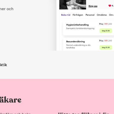
 mer och
ktik
läkare