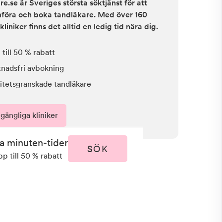
e.se är Sveriges största söktjänst för att
ämföra och boka tandläkare. Med över 160
kliniker finns det alltid en ledig tid nära dig.
till 50 % rabatt
tnadsfri avbokning
itetsgranskade tandläkare
lgängliga kliniker
ta minuten-tider
SÖK
pp till 50 % rabatt