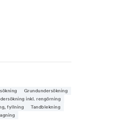
sökning
Grundundersökning
ersökning inkl. rengörning
g, fyllning
Tandblekning
tagning