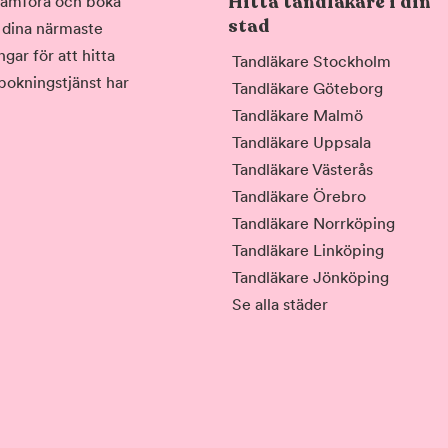
Hitta tandläkare i din
, jämföra och boka
stad
i dina närmaste
gar för att hitta
Tandläkare Stockholm
 bokningstjänst har
Tandläkare Göteborg
Tandläkare Malmö
Tandläkare Uppsala
Tandläkare Västerås
Tandläkare Örebro
Tandläkare Norrköping
Tandläkare Linköping
Tandläkare Jönköping
Se alla städer