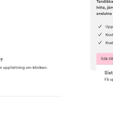
Tandläkar
hitta, j
anslutna 
Upp 
Kos
Kval
Sök til
k
?
en uppfattning om kliniken.
Sis
Få u