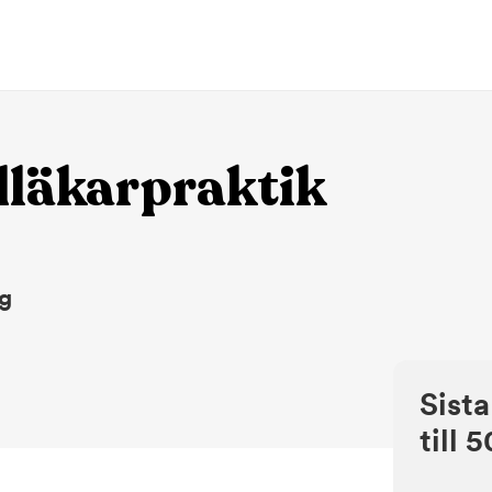
dläkarpraktik
ng
Sist
till 