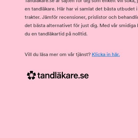
Tandläkare.se är sajten för dig som enkelt vill söka
en tandläkare. Här har vi samlat det bästa utbudet 
trakter. Jämför recensioner, prislistor och behandlin
det bästa alternativet för just dig. Med vår smidiga
du en tandläkartid på nolltid.
Vill du läsa mer om vår tjänst?
Klicka in här.