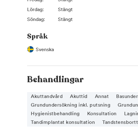
Lördag:
Stängt
Söndag:
Stängt
Språk
Svenska
Behandlingar
Akuttandvård
Akuttid
Annat
Basunder
Grundundersökning inkl. putsning
Grundund
Hygienistbehandling
Konsultation
Lagnin
Tandimplantat konsultation
Tandstensbort