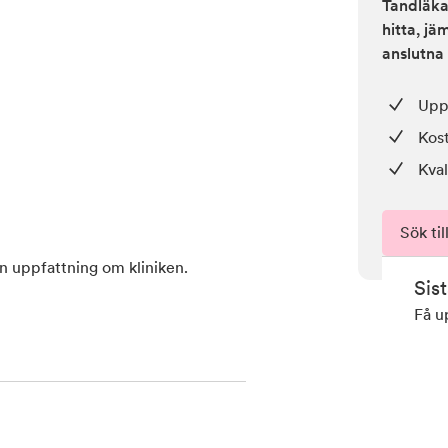
Tandläkar
hitta, j
anslutna 
Upp 
Kos
Kval
Sök til
en uppfattning om kliniken.
Sis
Få u