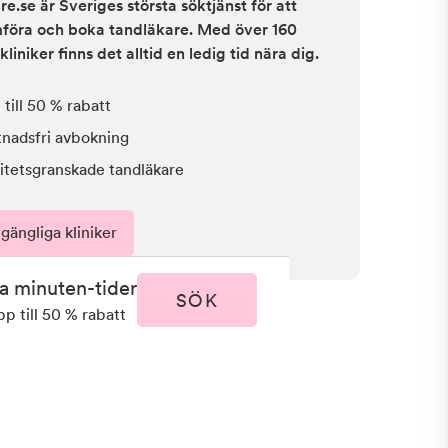
e.se är Sveriges största söktjänst för att
ämföra och boka tandläkare. Med över 160
kliniker finns det alltid en ledig tid nära dig.
till 50 % rabatt
tnadsfri avbokning
itetsgranskade tandläkare
lgängliga kliniker
ta minuten-tider
SÖK
pp till 50 % rabatt