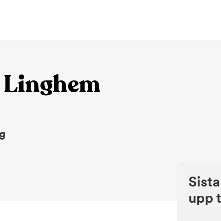
 Linghem
ng
Sista
upp t