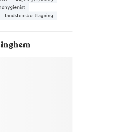
ndhygienist
Tandstensborttagning
Linghem