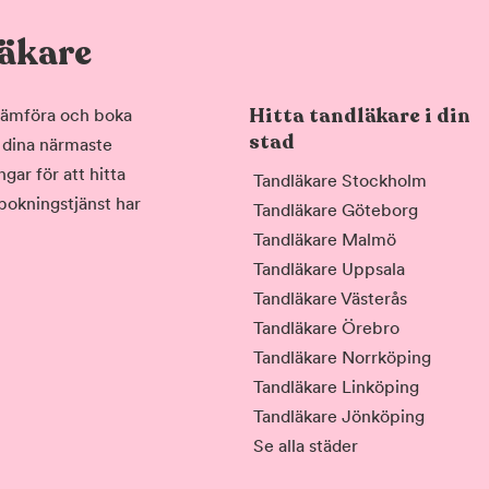
läkare
Hitta tandläkare i din
, jämföra och boka
stad
i dina närmaste
gar för att hitta
Tandläkare Stockholm
 bokningstjänst har
Tandläkare Göteborg
Tandläkare Malmö
Tandläkare Uppsala
Tandläkare Västerås
Tandläkare Örebro
Tandläkare Norrköping
Tandläkare Linköping
Tandläkare Jönköping
Se alla städer