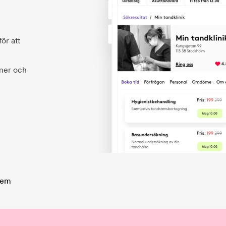
ör att
 mer och
hem