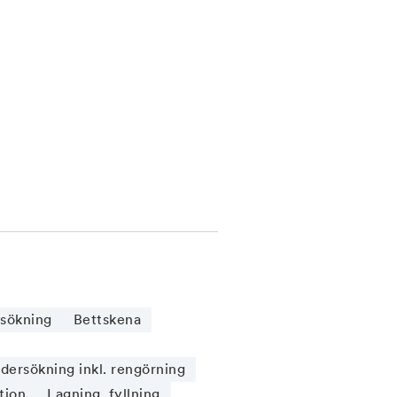
sökning
Bettskena
ersökning inkl. rengörning
tion
Lagning, fyllning