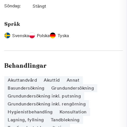
finns även möjlighet för oss att anlita tandtekniker som
Söndag:
Stängt
vaxar upp ett tänkt slutresultat innan behandlingen
påbörjats.
Språk
Välkommen till vår klinik på Västra Sjögatan i Kalmar.
Svenska
Polska
Tyska
Behandlingar
Akuttandvård
Akuttid
Annat
Basundersökning
Grundundersökning
Grundundersökning inkl. putsning
Grundundersökning inkl. rengörning
Hygienistbehandling
Konsultation
Lagning, fyllning
Tandblekning