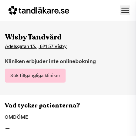
Wisby Tandvård
Adelsgatan 13,
,
621 57
Visby
Kliniken erbjuder inte onlinebokning
Sök tillgängliga kliniker
Vad tycker patienterna?
OMDÖME
-