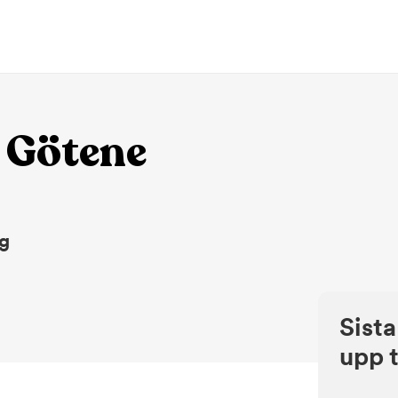
 Götene
ng
Sista
upp t