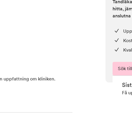
Tandläkar
hitta, j
anslutna 
Upp 
Kos
Kval
Sök til
en uppfattning om kliniken.
Sis
Få u