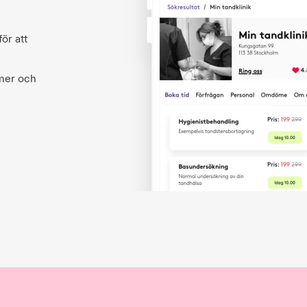
ör att
 mer och