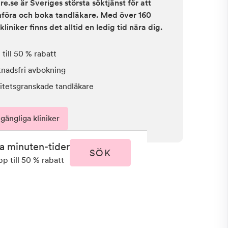
e.se är Sveriges största söktjänst för att
ämföra och boka tandläkare. Med över 160
kliniker finns det alltid en ledig tid nära dig.
till 50 % rabatt
tnadsfri avbokning
itetsgranskade tandläkare
lgängliga kliniker
ta minuten-tider
SÖK
pp till 50 % rabatt