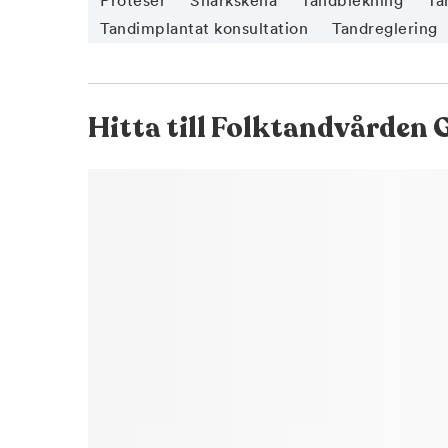
Proteser
Snarkskena
Tandblekning
Ta
Tandimplantat konsultation
Tandreglering
Hitta till
Folktandvården 