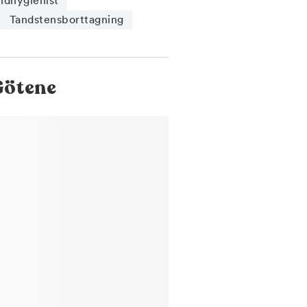
ndhygienist
Tandstensborttagning
Götene