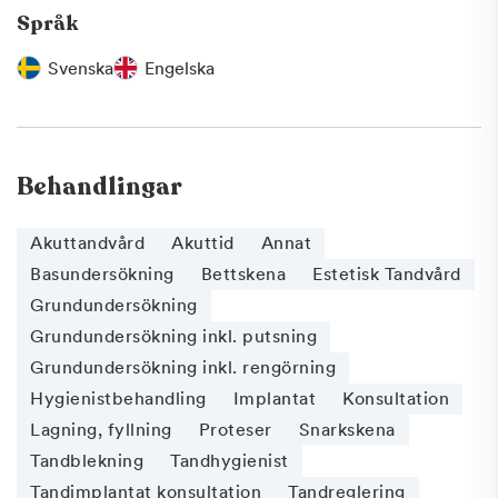
Språk
Svenska
Engelska
Behandlingar
Akuttandvård
Akuttid
Annat
Basundersökning
Bettskena
Estetisk Tandvård
Grundundersökning
Grundundersökning inkl. putsning
Grundundersökning inkl. rengörning
Hygienistbehandling
Implantat
Konsultation
Lagning, fyllning
Proteser
Snarkskena
Tandblekning
Tandhygienist
Tandimplantat konsultation
Tandreglering