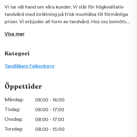
Vi tar väl hand om våra kunder. Vi står för högkvalitativ
tandvård med inriktning på frisk munhälsa till förmånliga
priser. Vi erbjuder all form av tandvård. Hos oss bemöts
du professionellt och vi är lyhörda för dina önskemål. Vi
Visa mer
gör vårt bästa för att uppfylla dina behov. Vi lämnar
kostnadsförslag till dig innan behandling och vi är också
anslutna till Försäkringskassan. Vill du boka tid eller bara
Kategori
fråga om något?
Tveka inte att kontakta oss!
Tandläkare
Falkenberg
Öppettider
Måndag:
08:00 - 16:00
Tisdag:
08:00 - 17:00
Onsdag:
08:00 - 17:00
Torsdag:
08:00 - 15:00