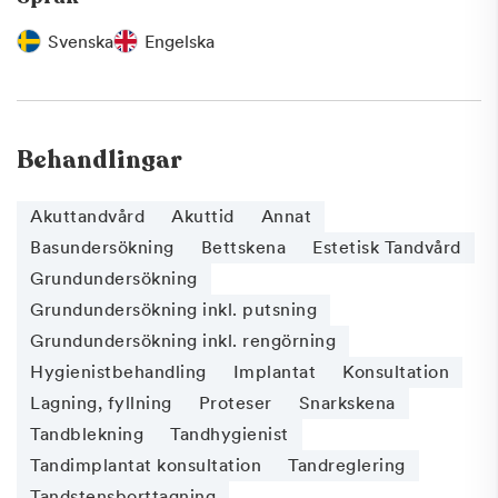
Svenska
Engelska
Behandlingar
Akuttandvård
Akuttid
Annat
Basundersökning
Bettskena
Estetisk Tandvård
Grundundersökning
Grundundersökning inkl. putsning
Grundundersökning inkl. rengörning
Hygienistbehandling
Implantat
Konsultation
Lagning, fyllning
Proteser
Snarkskena
Tandblekning
Tandhygienist
Tandimplantat konsultation
Tandreglering
Tandstensborttagning