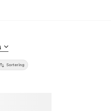
n
Sortering
Tid
:00
Sorterar efter första lediga tid
Spara
Pris
12:00
Kliniker med lägsta pris visas först
Betyg
7:00
Sorterar efter högst betyg