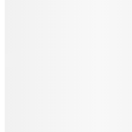
Professionell rengöring och puts
Kväll
Efter klockan 17:
Rensa
Rensa
Sp