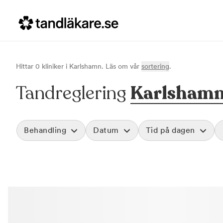
Hittar
0
klinik
er
i
Karlshamn
. Läs om vår
sortering
.
Tandreglering
Karlsham
Behandling
Datum
Tid på dagen
Tandreglering
Morgon
Akut tandvård
Före klockan 09
Rensa
Vid värk, olyckor och akuta besvär
Förmiddag
Basundersökning
Klockan 09:00 - 
Grundlig kontroll av tänder och tandkött
Eftermiddag
Hygienistbehandling
Klockan 12:00 - 1