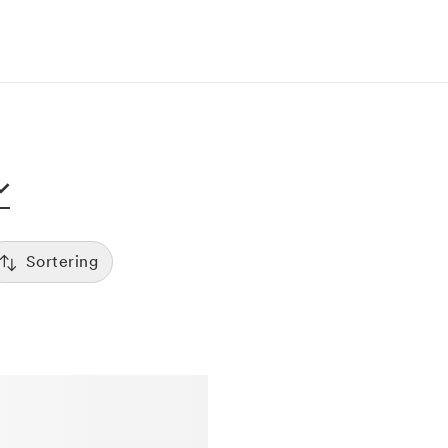
Sortering
Tid
:00
Sorterar efter första lediga tid
Spara
Pris
12:00
Kliniker med lägsta pris visas först
Betyg
7:00
Sorterar efter högst betyg