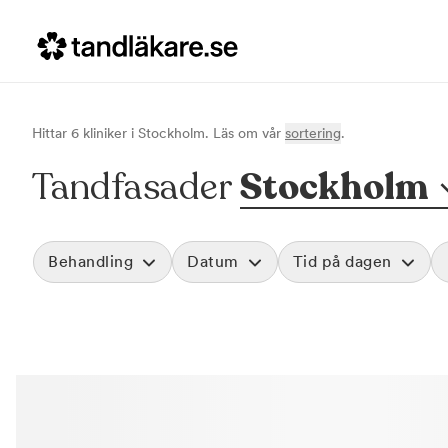
Hittar
6
klinik
er
i
Stockholm
. Läs om vår
sortering
.
Tandfasader
Stockholm
Behandling
Datum
Tid på dagen
Skalfasader
Morgon
Akut tandvård
Före klockan 09
Rensa
Vid värk, olyckor och akuta besvär
Förmiddag
Basundersökning
Klockan 09:00 - 
Grundlig kontroll av tänder och tandkött
Eftermiddag
Hygienistbehandling
Klockan 12:00 - 1