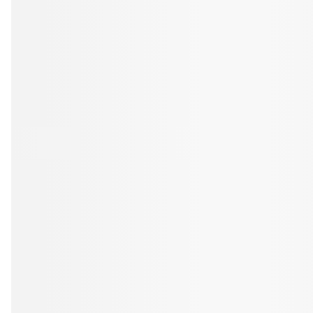
Professionell rengöring och puts
Kväll
Efter klockan 17:
Rensa
Rensa
Sp