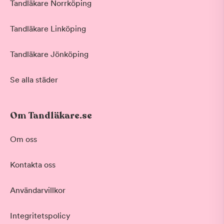
Tandläkare Norrköping
Tandläkare Linköping
Tandläkare Jönköping
Se alla städer
Om Tandläkare.se
Om oss
Behandling
Kontakta oss
Bettskena
Akut tandvård
Användarvillkor
Vid värk, olyckor och akuta besvär
Basundersökning
Grundlig kontroll av tänder och tandkött
Integritetspolicy