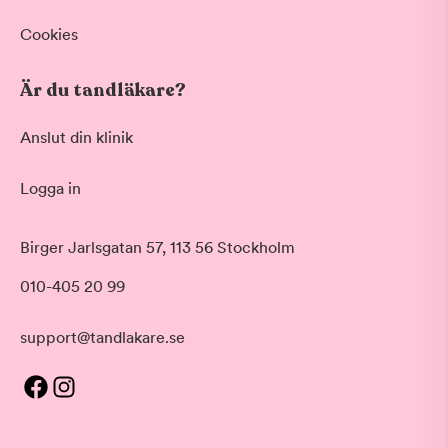
Hygienistbehandling
Professionell rengöring och puts
Cookies
Visa fler
Är du tandläkare?
Datum
Anslut din klinik
Logga in
Tid på dagen
Morgon
Birger Jarlsgatan 57, 113 56 Stockholm
Före klockan 09:00
010-405 20 99
Förmiddag
Klockan 09:00 - 12:00
Eftermiddag
support@tandlakare.se
Tid
Klockan 12:00 - 17:00
Sorterar efter första lediga tid
Kväll
Pris
Efter klockan 17:00
Kliniker med lägsta pris visas först
Betyg