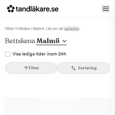
Hittar
11
klinik
er
i
Malmö
. Läs om vår
sortering
.
Bettskena
Malmö
Visa lediga tider inom 24h
Filter
Sortering