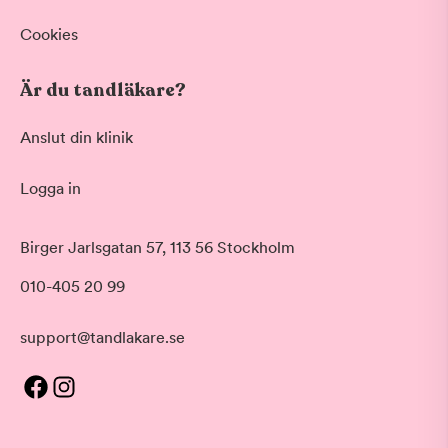
Hygienistbehandling
Professionell rengöring och puts
Cookies
Visa fler
Är du tandläkare?
Datum
Anslut din klinik
Logga in
Tid på dagen
Morgon
Birger Jarlsgatan 57, 113 56 Stockholm
Före klockan 09:00
010-405 20 99
Förmiddag
Klockan 09:00 - 12:00
Eftermiddag
support@tandlakare.se
Tid
Klockan 12:00 - 17:00
Sorterar efter första lediga tid
Kväll
Pris
Efter klockan 17:00
Kliniker med lägsta pris visas först
Betyg