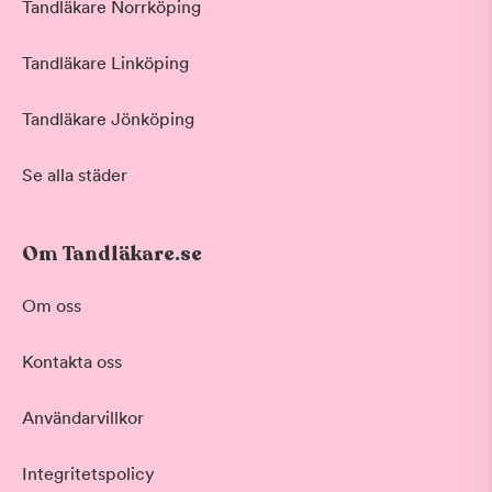
Tandläkare Norrköping
Tandläkare Linköping
Tandläkare Jönköping
Se alla städer
Om Tandläkare.se
Om oss
Behandling
Kontakta oss
Airflow rengörning
Akut tandvård
Användarvillkor
Vid värk, olyckor och akuta besvär
Basundersökning
Grundlig kontroll av tänder och tandkött
Integritetspolicy